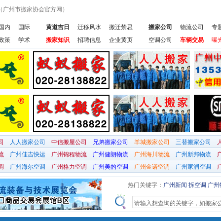
网（广州市搬家协会官方网）
国内
国际
黄道吉日
迁移风水
搬迁禁忌
搬家公司
物流公司
专
政策
学术
搬家知识
招聘信息
企业黄页
空调公司
车辆交易
曝
司
人人搬家公司
中信搬屋公司
兄弟搬家公司
羊城搬家公司
三替搬家公司
流
广州佳吉快运
广州锦程物流
广州健朗物流
广州海川物流
广州新邦物流
调
广州海尔空调
广州格力空调
广州美的空调
广州金诺空调
广州家润空调
热门关键字：
广州新闻
拆空调
广州