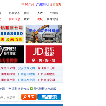
3G广州
|
广州资讯
|
返回首页
题
协会动态
供求
人才
广州旅游
光
发布信息
建站
论坛
学网营销
人民搬屋公司
安安搬家公司
珠江搬屋公司
广州龙邦物流
广州惠尔物流
广州环粤物流
广州金牌空调
广州鸿发空调
广州卓越空调
物流
广州货车
搬家价格
天气预报
地铁线路