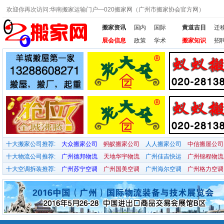
欢迎你再次访问:华南搬家运输门户—020搬家网（广州市搬家协会官方网）
搬家资讯
国内
国际
黄道吉日
迁
展会信息
政策
学术
搬家知识
招
十大搬家公司推荐:
大众搬家公司
蚂蚁搬家公司
人人搬家公司
中信搬屋公司
十大物流公司推荐:
广州德邦物流
天地华宇物流
广州佳吉快运
广州锦程物流
十大空调拆装推荐:
广州苏宁空调
广州国美空调
广州海尔空调
广州格力空调