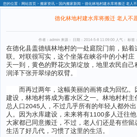
您的位置：
网站首页
>
搬家资讯
>
国内搬家新闻
> 德化林地村建水库将搬迁 老人不
德化林地村建水库将搬迁 老人不
作者：admin 来源： 日期：2014-5-8 11:09:00 人气：
标签
在德化县盖德镇林地村的一处庭院门前，贴着
联。对联很写实，这个坐落在峡谷中的小村庄
天一到，黄色的野花次第绽放，地里农民自己
润泽下张开翠绿的双臂。
而再过两年，这幅美丽的画将成为回忆。
建设，林地村将成为蓄水区之一。林地村村主
总人口2045人，不过几乎所有的年轻人都外
人。因为水库建设，未来将有1100多人迁往
大家都已同意搬迁，不过，老人们还是有些留
生活了好几代，习惯了这里的生活。