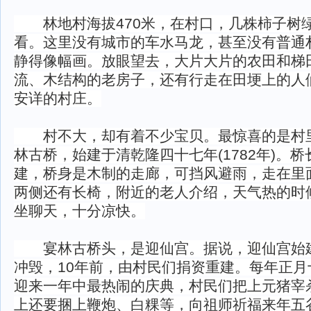
林地村海拔470米，在村口，几株柿子树
看。这里没有城市的车水马龙，甚至没有普通
静得像幅画。放眼望去，大片大片的农田和梯
流、木结构的老房子，还有行走在田埂上的人
安详的村庄。
村不大，却有着不少宝贝。最惊喜的是村
林古桥，始建于清乾隆四十七年(1782年)。桥
建，桥身是木制的走廊，可挡风避雨，走在里
两侧还有长椅，附近的老人介绍，天气热的时
坐聊天，十分凉快。
宴林古桥头，是迎仙宫。据说，迎仙宫始
冲毁，10年前，由村民们捐资重建。每年正月
迎来一年中最热闹的庆典，村民们把上元猪宰
上还要捆上鞭炮、白粿等，向祖师祈福来年五