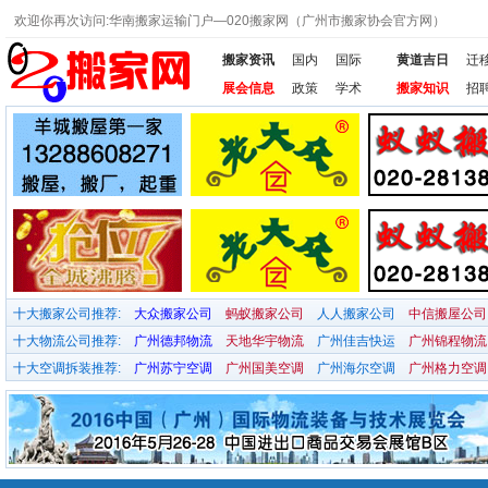
欢迎你再次访问:华南搬家运输门户—020搬家网（广州市搬家协会官方网）
搬家资讯
国内
国际
黄道吉日
迁
展会信息
政策
学术
搬家知识
招
十大搬家公司推荐:
大众搬家公司
蚂蚁搬家公司
人人搬家公司
中信搬屋公司
十大物流公司推荐:
广州德邦物流
天地华宇物流
广州佳吉快运
广州锦程物流
十大空调拆装推荐:
广州苏宁空调
广州国美空调
广州海尔空调
广州格力空调