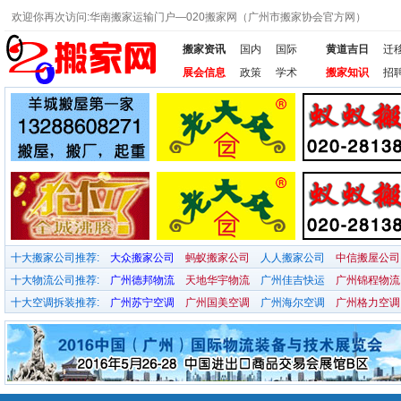
欢迎你再次访问:华南搬家运输门户—020搬家网（广州市搬家协会官方网）
搬家资讯
国内
国际
黄道吉日
迁
展会信息
政策
学术
搬家知识
招
十大搬家公司推荐:
大众搬家公司
蚂蚁搬家公司
人人搬家公司
中信搬屋公司
十大物流公司推荐:
广州德邦物流
天地华宇物流
广州佳吉快运
广州锦程物流
十大空调拆装推荐:
广州苏宁空调
广州国美空调
广州海尔空调
广州格力空调