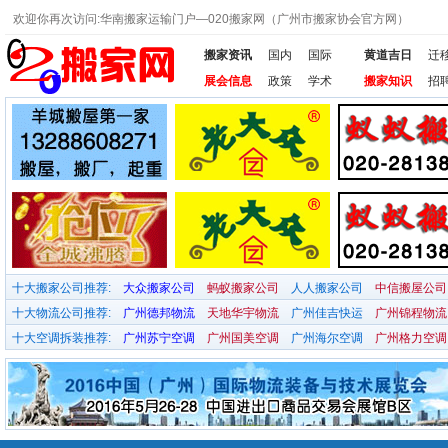
欢迎你再次访问:华南搬家运输门户—020搬家网（广州市搬家协会官方网）
搬家资讯
国内
国际
黄道吉日
迁
展会信息
政策
学术
搬家知识
招
十大搬家公司推荐:
大众搬家公司
蚂蚁搬家公司
人人搬家公司
中信搬屋公司
十大物流公司推荐:
广州德邦物流
天地华宇物流
广州佳吉快运
广州锦程物流
十大空调拆装推荐:
广州苏宁空调
广州国美空调
广州海尔空调
广州格力空调