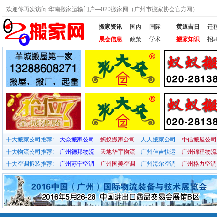
欢迎你再次访问:华南搬家运输门户—020搬家网（广州市搬家协会官方网）
搬家资讯
国内
国际
黄道吉日
迁
展会信息
政策
学术
搬家知识
招
十大搬家公司推荐:
大众搬家公司
蚂蚁搬家公司
人人搬家公司
中信搬屋公司
十大物流公司推荐:
广州德邦物流
天地华宇物流
广州佳吉快运
广州锦程物流
十大空调拆装推荐:
广州苏宁空调
广州国美空调
广州海尔空调
广州格力空调