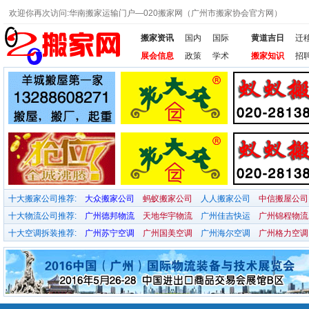
欢迎你再次访问:华南搬家运输门户—020搬家网（广州市搬家协会官方网）
搬家资讯
国内
国际
黄道吉日
迁
展会信息
政策
学术
搬家知识
招
十大搬家公司推荐:
大众搬家公司
蚂蚁搬家公司
人人搬家公司
中信搬屋公司
十大物流公司推荐:
广州德邦物流
天地华宇物流
广州佳吉快运
广州锦程物流
十大空调拆装推荐:
广州苏宁空调
广州国美空调
广州海尔空调
广州格力空调