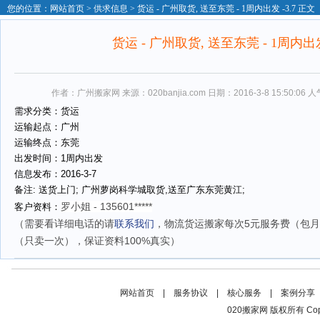
您的位置：
网站首页
>
供求信息
> 货运 - 广州取货, 送至东莞 - 1周内出发 -3.7 正文
货运 - 广州取货, 送至东莞 - 1周内出发 
作者：广州搬家网 来源：020banjia.com 日期：2016-3-8 15:50:06 
需求分类：货运
运输起点：广州
运输终点：东莞
出发时间：1周内
出发
信息发布：2016-3-7
备注:
送货上门; 广州萝岗科学城取货,送至广东东莞黄江;
罗小姐 -
135601*****
客户资料：
（需要看详细电话的请
联系我们
，
物流货运搬家
每次5元服务费（包月
（只卖一次），保证资料100%真实）
网站首页
|
服务协议
|
核心服务
|
案例分享
020搬家网 版权所有 Copyrig