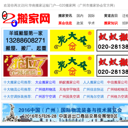
欢迎你再次访问:华南搬家运输门户—020搬家网（广州市搬家协会官方网）
搬家资讯
国内
国际
黄道吉日
迁
展会信息
政策
学术
搬家知识
招
十大搬家公司推荐:
大众搬家公司
蚂蚁搬家公司
人人搬家公司
中信搬屋公司
十大物流公司推荐:
广州德邦物流
天地华宇物流
广州佳吉快运
广州锦程物流
十大空调拆装推荐:
广州苏宁空调
广州国美空调
广州海尔空调
广州格力空调